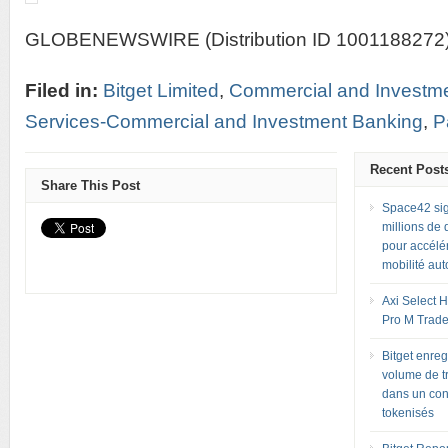
GLOBENEWSWIRE (Distribution ID 1001188272
Filed in:
Bitget Limited
,
Commercial and Investm
Services-Commercial and Investment Banking
,
P
Recent Post
Share This Post
Space42 sig
millions de
pour accélé
mobilité au
Axi Select H
Pro M Trade
Bitget enreg
volume de tr
dans un con
tokenisés